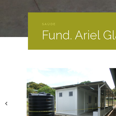
SAÚDE
Fund. Ariel G