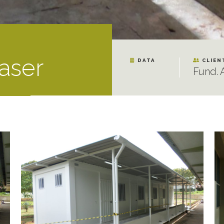
laser
DATA
CLIEN
Fund. 