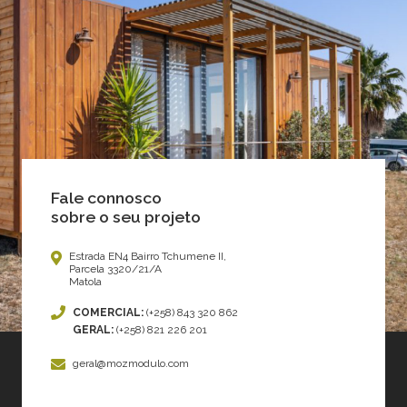
Fale connosco
sobre o seu projeto
Estrada EN4 Bairro Tchumene II,
Parcela 3320/21/A
Matola
COMERCIAL:
(+258) 843 320 862
GERAL:
(+258) 821 226 201
geral@mozmodulo.com